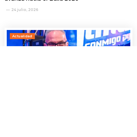
24 julio, 2026
Actualidad
¡Qué miedo! Parte de una torre grúa cae