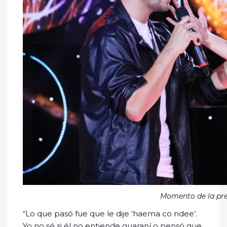
Momento de la pre
“Lo que pasó fue que le dije ‘haema co ndee’.
Yo no sé si él no entiende guaraní o pensó que