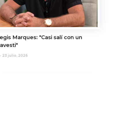
egis Marques: "Casi salí con un
ravesti"
23 julio, 2026
ctualidad