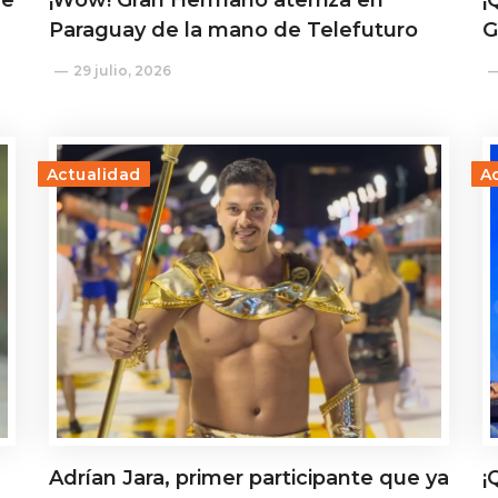
de
¡Wow! Gran Hermano aterriza en
¡
Paraguay de la mano de Telefuturo
G
29 julio, 2026
Actualidad
A
Adrían Jara, primer participante que ya
¡