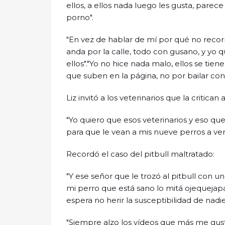
ellos, a ellos nada luego les gusta, parece
porno".
"En vez de hablar de mí por qué no recorr
anda por la calle, todo con gusano, y yo
ellos"."Yo no hice nada malo, ellos se ti
que suben en la página, no por bailar con
Liz invitó a los veterinarios que la critican 
"Yo quiero que esos veterinarios y eso qu
para que le vean a mis nueve perros a ver s
Recordó el caso del pitbull maltratado:
"Y ese señor que le trozó al pitbull con un
mi perro que está sano lo mitá ojequejapa"
espera no herir la susceptibilidad de nadie
"Siempre alzo los vídeos que más me gust