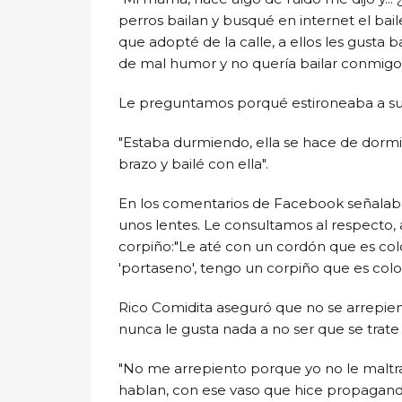
perros bailan y busqué en internet el bai
que adopté de la calle, a ellos les gusta 
de mal humor y no quería bailar conmigo, a
Le preguntamos porqué estironeaba a su 
"Estaba durmiendo, ella se hace de dormir
brazo y bailé con ella".
En los comentarios de Facebook señalaba
unos lentes. Le consultamos al respecto, 
corpiño:"Le até con un cordón que es col
'portaseno', tengo un corpiño que es color
Rico Comidita aseguró que no se arrepien
nunca le gusta nada a no ser que se trate
"No me arrepiento porque yo no le maltra
hablan, con ese vaso que hice propagand