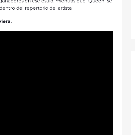
anadores en ese estilo, mientras que "Queen" se
tro del repertorio del artista.
iera.