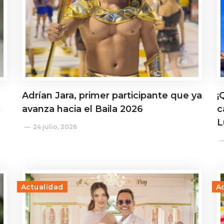
Adrían Jara, primer participante que ya
¡
s
avanza hacia el Baila 2026
c
L
24 julio, 2026
Actualidad
A