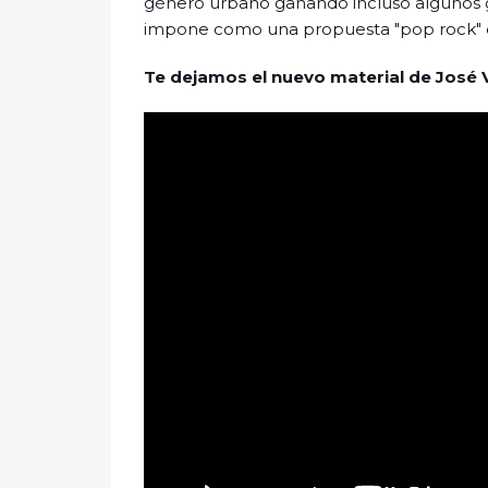
género urbano ganando incluso algunos g
impone como una propuesta "pop rock" den
Te dejamos el nuevo material de José V