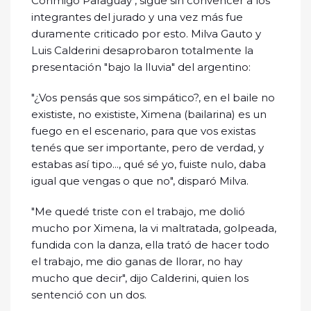
Conmigo Paraguay", sigue sin convencer a los
integrantes del jurado y una vez más fue
duramente criticado por esto. Milva Gauto y
Luis Calderini desaprobaron totalmente la
presentación "bajo la lluvia" del argentino:
"¿Vos pensás que sos simpático?, en el baile no
exististe, no exististe, Ximena (bailarina) es un
fuego en el escenario, para que vos existas
tenés que ser importante, pero de verdad, y
estabas así tipo..., qué sé yo, fuiste nulo, daba
igual que vengas o que no", disparó Milva.
"Me quedé triste con el trabajo, me dolió
mucho por Ximena, la vi maltratada, golpeada,
fundida con la danza, ella trató de hacer todo
el trabajo, me dio ganas de llorar, no hay
mucho que decir", dijo Calderini, quien los
sentenció con un dos.