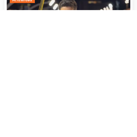
Adrían Jara, primer participante que ya
avanza hacia el Baila 2026
24 julio, 2026