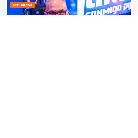
Actualidad
¡Qué miedo! Parte de una torre grúa cae
sobre la academia de danza de Luis
Calderini
24 julio, 2026