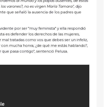
e traemos al mundo y los papás ausentes, de estas
los varones?, no es virgen María Tamara",
dijo
nte que señaló la ausencia de los padres que
evidente por ser "muy feminista" y ella respondió
ista es defender los derechos de las mujeres,
 mal tratadas como vos que debes ser un infeliz,
soy con mucha honra, ¿de qué me estás hablando?,
er que pasa contigo", sentenció Pelusa.