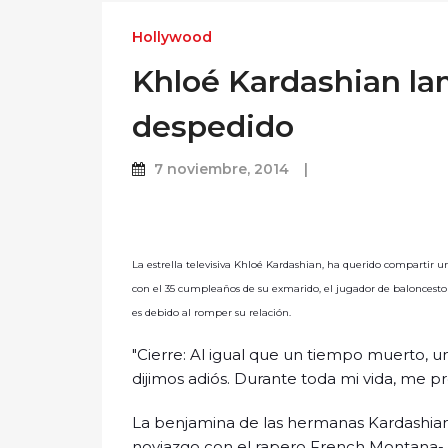
Hollywood
Khloé Kardashian la
despedido
7 noviembre, 2014
La estrella televisiva Khloé Kardashian, ha querido compartir 
con el 35 cumpleaños de su exmarido, el jugador de baloncest
es debido al romper su relación.
"Cierre: Al igual que un tiempo muerto, un
dijimos adiós. Durante toda mi vida, me p
La benjamina de las hermanas Kardashia
noviazgo con el rapero French Montana- 