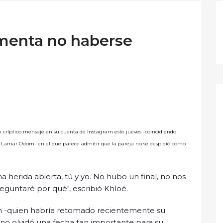
menta no haberse
un críptico mensaje en su cuenta de Instagram este jueves -coincidiendo
o Lamar Odom- en el que parece admitir que la pareja no se despidió como
a herida abierta, tú y yo. No hubo un final, no nos
reguntaré por qué", escribió Khloé.
n -quien habría retomado recientemente su
no olvidó una fecha tan importante para su