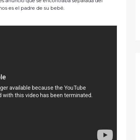
s anunció que se encontraba separada del
mos es el padre de su bebé.