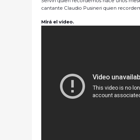
Servín quien recordemos hace unos mese
cantante Claudio Pusineri quien recorde
Mirá el vídeo.