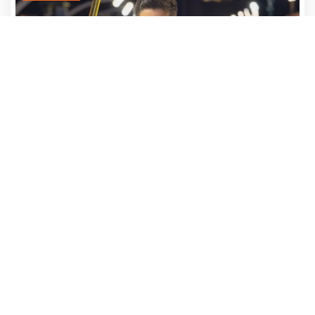
Adrían Jara, primer participante que ya
avanza hacia el Baila 2026
24 julio, 2026