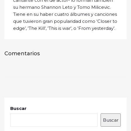
cantante con el de actor- lo forman también
su hermano Shannon Leto y Tomo Milicevic.
Tiene en su haber cuatro álbumes y canciones
que tuvieron gran popularidad como ‘Closer to
edge’, ‘The Kill’, ‘This is war’, o ‘From yesterday’.
Comentarios
Buscar
Buscar