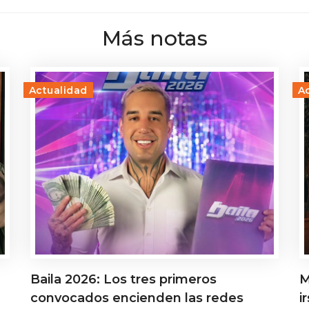
Más notas
Actualidad
A
Baila 2026: Los tres primeros
M
convocados encienden las redes
i