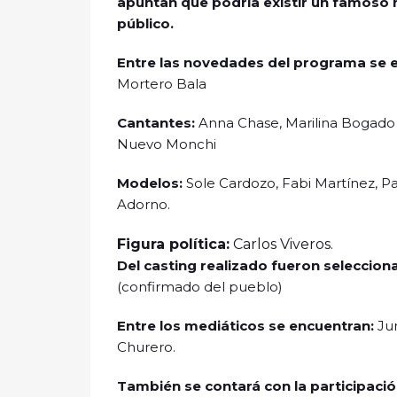
apuntan que podría existir un famoso 
público.
Entre las novedades del programa se 
Mortero Bala
Cantantes:
Anna Chase, Marilina Bogado , 
Nuevo Monchi
Modelos:
Sole Cardozo, Fabi Martínez, Pa
Adorno.
Figura política:
Carlos Viveros.
Del casting realizado fueron seleccio
(confirmado del pueblo)
Entre los mediáticos se encuentran:
Ju
Churero.
También se contará con la participaci