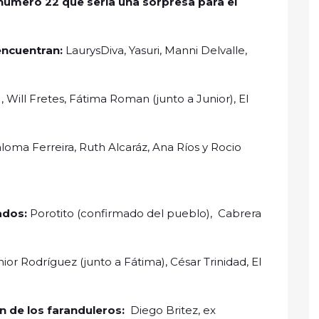
número 22 que sería una sorpresa para el
encuentran:
LaurysDiva, Yasuri, Manni Delvalle,
Will Fretes, Fátima Roman (junto a Junior), El
loma Ferreira, Ruth Alcaráz, Ana Ríos y Rocio
nados:
Porotito (confirmado del pueblo), Cabrera
nior Rodríguez (junto a Fátima),
César Trinidad, El
ón de los faranduleros:
Diego Britez, ex