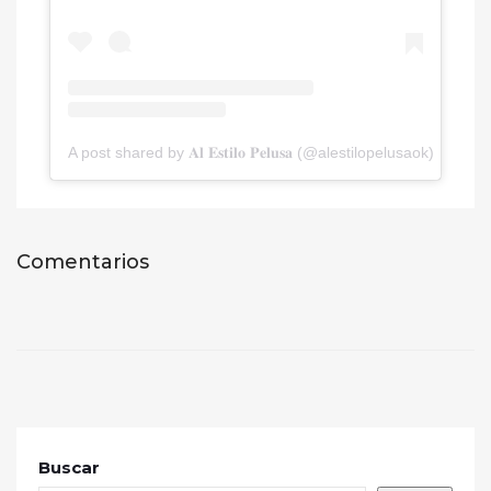
A post shared by 𝐀𝐥 𝐄𝐬𝐭𝐢𝐥𝐨 𝐏𝐞𝐥𝐮𝐬𝐚 (@alestilopelusaok)
Comentarios
Buscar