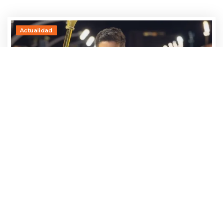
Actualidad
Adrían Jara, primer participante que ya
avanza hacia el Baila 2026