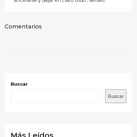
sincerarse y dejar en claro todo", señaló.
Comentarios
Buscar
Buscar
Más Leídos