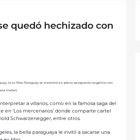
se quedó hechizado con
raguay, la ex Miss Paraguay se encontró en pleno aeropuerto angelino con
ara matar).
nterpretar a villanos, como en la famosa saga del
te en ‘Los mercenarios’ donde comparte cartel
rnold Schwarzenegger, entre otros.
les, la bella paraguaya le invitó a sacarse una
a ex Miss.