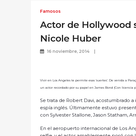
Famosos
Actor de Hollywood 
Nicole Huber
16 noviembre, 2014
Vivir en Los Angeles te permite esas ‘suertes’. De venida a Pa
un actor recordado por su papel en James Bond (Con licencia p
Se trata de Robert Davi, acostumbrado a i
espía inglés. Últimamente estuvo presen
con Sylvester Stallone, Jason Statham, A
En el aeropuerto internacional de Los Ange
selfie, y el actor amablemente posó con l