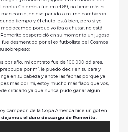
al contra Colombia fue en el 89, no tiene más ni
 al manicomio, en ese partido a mi me cambiaron
gundo tiempo y él chuto, está bien, pero si yo
 al mediocampo porque yo iba a chutar, no está
e Romerito desperdició en su momento un jugoso
o fue desmentido por el ex futbolista del Cosmos
su sobrepeso:
s por año, mi contrato fue de 100.000 dólares,
 preocupe por mí, le puedo decir en su cara y
nga en su cabeza y anote las fechas porque ya
pes más por mi, estoy mucho más flaco que vos,
ede criticarlo ya que nunca pudo ganar algún
 soy campeón de la Copa América hice un gol en
 dejamos el duro descargo de Romerito.