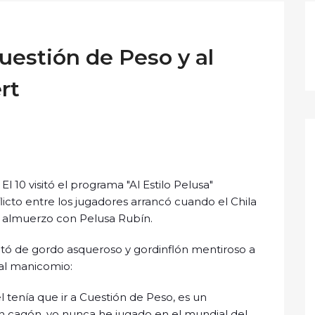
estión de Peso y al
rt
El 10 visitó el programa "Al Estilo Pelusa"
icto entre los jugadores arrancó cuando el Chila
 almuerzo con Pelusa Rubín.
rató de gordo asqueroso y gordinflón mentiroso a
 al manicomio:
tenía que ir a Cuestión de Peso, es un
n cagón, yo nunca he jugado en el mundial del