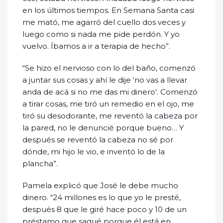
en los últimos tiempos. En Semana Santa casi
me mató, me agarró del cuello dos veces y
luego como si nada me pide perdón. Y yo
vuelvo. Íbamos a ir a terapia de hecho”.
“Se hizo el nervioso con lo del baño, comenzó
a juntar sus cosas y ahí le dije ‘no vas a llevar
anda de acá si no me das mi dinero’. Comenzó
a tirar cosas, me tiró un remedio en el ojo, me
tiró su desodorante, me reventó la cabeza por
la pared, no le denuncié porque bueno… Y
después se reventó la cabeza no sé por
dónde, mi hijo le vio, e inventó lo de la
plancha”.
Pamela explicó que José le debe mucho
dinero. “24 millones es lo que yo le presté,
después 8 que le giré hace poco y 10 de un
préstamo que saqué porque él está en