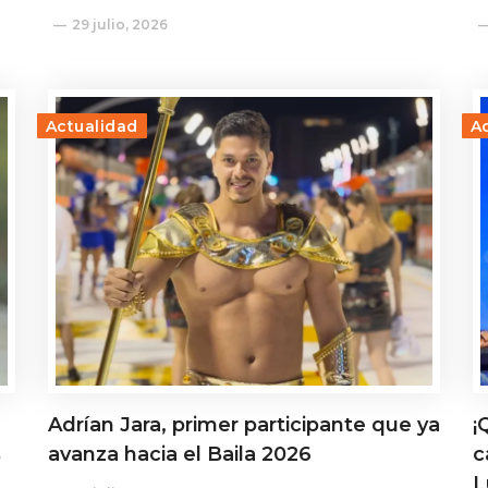
29 julio, 2026
Actualidad
A
Adrían Jara, primer participante que ya
¡
s
avanza hacia el Baila 2026
c
L