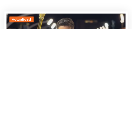
Actualidad
Adrían Jara, primer participante que ya
avanza hacia el Baila 2026