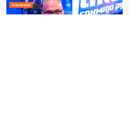
Actualidad
¡Qué miedo! Parte de una torre grúa cae
sobre la academia de danza de Luis
Calderini
24 julio, 2026